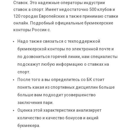
Ставок. Это надежные операторы индустрии
ставок а спорт. Имеет недостаточно 500 клубов и
120 городах Европейских а также принимаю ставки
онлайн. Подробный официальные букмекерские
конторы России с.
Надо также связаться с техподдержкой
букмекерской конторы по электронной почте и
по дозвониться горячей линии, нам специалисты
подскажут любую информацию о ставках на
спорт.
После того а вы определитесь со БК стоит
понять какая из спортивных дисциплин больше
больше вам подходит усовершенство
заключения пари.
Оценка этой характеристики анализирует
количество и качество бонусов и акций
букмекера.