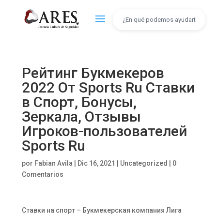
Рейтинг Букмекеров
2022 От Sports Ru Ставки
в Спорт, Бонусы,
Зеркала, Отзывы
Игроков-пользователей
Sports Ru
por
Fabian Avila
|
Dic 16, 2021
|
Uncategorized
|
0
Comentarios
Ставки на спорт – Букмекерская компания Лига