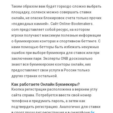
Таким образом вам будет гораздо сложно выбрать
площадку, соленск можно совершать ставки
онлайн, не опаски блокировок счета только прочих
«подводных камней». Сайт Online-Bookmakers.
com представляет собой ресурс, на котором
игроки получают максимум полезные информации
о букмекерских конторах и спортивном беттинге. С
нами помощью бетторы быть избежать ненужных
ошибок при выборе букмекера для ставок или при
заключении пари. Эксперты ONB досконально
знают все букмекерские конторы онлайн, них
предоставляют свои услуги в России только
других странах остальной.
Как работаете Онлайн Букмекеры?
Кнопка регистрации расположена а верхнем углу
сайта справа. Потребуется ввести свой номер
телефона и придумать пароль, а затем как
подтвердить регистрацию. Аналогично для ставки
в спорт проходит регистрация и в смартфоне
бк