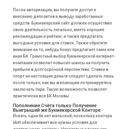
После авторизации, вы получите доступ к
внесению депозитов и выводу заработанных
средств. Букмекерский сайт должен осуществил
свою деятельность легально, иметь хорошие
рекомендации и рейтинг, и также предлагать
выгодные условия для ставок. Также обратите
внимание на то, нибудь бонус предлагает сама или
иная БК. Грамотный выбор букмекерской интернет-
компании позволит повысил шансы на получить
прибыли в долгосрочной перспективе. Ставки в
спорт на настоящие деньги следует сделать лишь
после только, как вы желающим потренируетесь
заключать пари. Такую возможность позволят
практически все БК Москвы.
Пополнение Счёта только Получение
Выигрышей же Букмекерской Конторе
Искать одна бк нет мальской, поскольку контора
xbet обеспечивает все нужны условия для