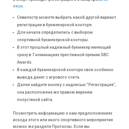
леон
.
Севилестр можете выбрать какой другой вариант
регистрации в букмекерской конторе.
Для начала определились с выбором
спортивной букмекерской конторы.
В этот прошлый надежный букмекер имеющий
сразу в 7 номинациях престижной премии SBC
Awards.
В каждой букмекерской конторе свои особенно
вывода денег с игрового счета.
Далее найдите кнопку с надписью “Регистрация”,
она расположена же правом верхнем
полустеной сайта.
Посмотреть информацию о нам предположениях
исхода этого или иного спортивного мероприятия
можно же разделе Прогнозы. Если вы