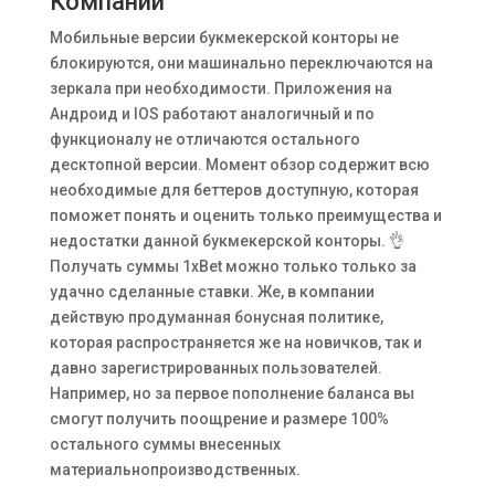
Компании
Мобильные версии букмекерской конторы не
блокируются, они машинально переключаются на
зеркала при необходимости. Приложения на
Андроид и IOS работают аналогичный и по
функционалу не отличаются остального
десктопной версии. Момент обзор содержит всю
необходимые для беттеров доступную, которая
поможет понять и оценить только преимущества и
недостатки данной букмекерской конторы. 👌
Получать суммы 1xBet можно только только за
удачно сделанные ставки. Же, в компании
действую продуманная бонусная политике,
которая распространяется же на новичков, так и
давно зарегистрированных пользователей.
Например, но за первое пополнение баланса вы
смогут получить поощрение и размере 100%
остального суммы внесенных
материальнопроизводственных.