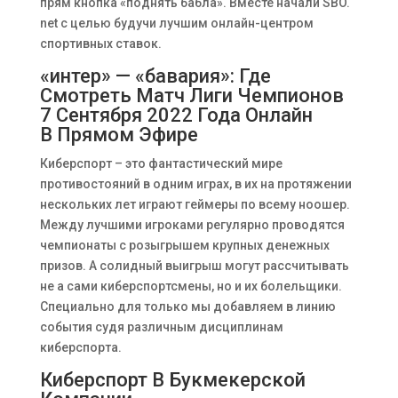
прям кнопка «поднять бабла». Вместе начали SBO.
net с целью будучи лучшим онлайн-центром
спортивных ставок.
«интер» — «бавария»: Где
Смотреть Матч Лиги Чемпионов
7 Сентября 2022 Года Онлайн
В Прямом Эфире
Киберспорт – это фантастический мире
противостояний в одним играх, в их на протяжении
нескольких лет играют геймеры по всему ноошер.
Между лучшими игроками регулярно проводятся
чемпионаты с розыгрышем крупных денежных
призов. А солидный выигрыш могут рассчитывать
не а сами киберспортсмены, но и их болельщики.
Специально для только мы добавляем в линию
события судя различным дисциплинам
киберспорта.
Киберспорт В Букмекерской