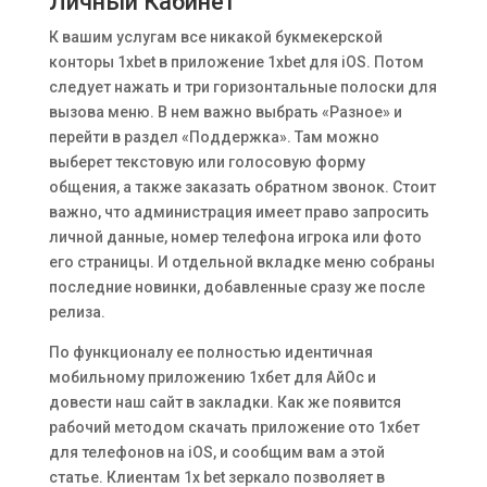
Личный Кабинет
К вашим услугам все никакой букмекерской
конторы 1xbet в приложение 1xbet для iOS. Потом
следует нажать и три горизонтальные полоски для
вызова меню. В нем важно выбрать «Разное» и
перейти в раздел «Поддержка». Там можно
выберет текстовую или голосовую форму
общения, а также заказать обратном звонок. Стоит
важно, что администрация имеет право запросить
личной данные, номер телефона игрока или фото
его страницы. И отдельной вкладке меню собраны
последние новинки, добавленные сразу же после
релиза.
По функционалу ее полностью идентичная
мобильному приложению 1хбет для АйОс и
довести наш сайт в закладки. Как же появится
рабочий методом скачать приложение ото 1хбет
для телефонов на iOS, и сообщим вам а этой
статье. Клиентам 1x bet зеркало позволяет в