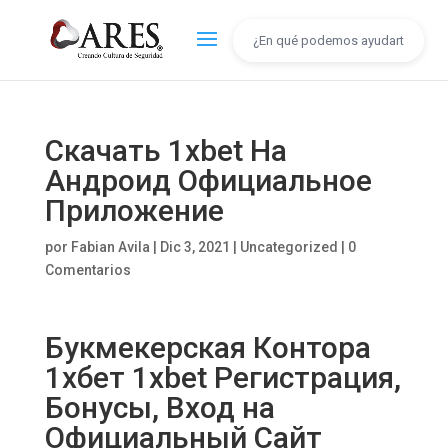
Скачать 1xbet На
Андроид Официальное
Приложение
por
Fabian Avila
|
Dic 3, 2021
|
Uncategorized
|
0
Comentarios
Букмекерская Контора
1хбет 1xbet Регистрация,
Бонусы, Вход на
Официальный Сайт