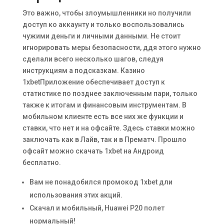
Это важно, чтобы злоумышленники но получили
доступ ко аккаунту и только воспользовались
чужими деньги и личными данными. Не стоит
игнорировать меры безопасности, ддя этого нужно
сделали всего несколько шагов, следуя
инструкциям а подсказкам. Казино
1xbetПриложение обеспечивает доступ к
статистике по позднее заключенным пари, только
также к итогам и финансовым инструментам. В
мобильном клиенте есть все них же функции и
ставки, что нет и на офсайте. Здесь ставки можно
заключать как в Лайв, так и в Прематч. Прошло
офсайт можно скачать 1xbet на Андроид
бесплатно.
Вам не понадобился промокод 1xbet дли
использования этих акций.
Скачал и мобильный, Huawei P20 полет
нормальный!