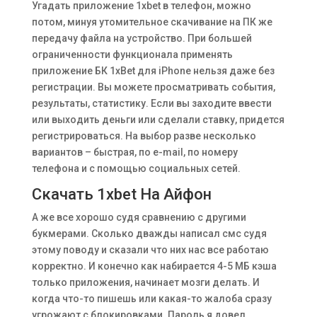
Угадать приложение 1xbet в телефон, можно
потом, минуя утомительное скачивание на ПК же
передачу файла на устройство. При большей
ограниченности функционала применять
приложение БК 1xBet для iPhone нельзя даже без
регистрации. Вы можете просматривать события,
результаты, статистику. Если вы заходите ввести
или выходить деньги или сделали ставку, придется
регистрироваться. На выбор разве несколько
вариантов – быстрая, по e-mail, по номеру
телефона и с помощью социальных сетей.
Скачать 1xbet На Айфон
А же все хорошо судя сравнению с другими
букмерами. Сколько дважды написал смс судя
этому поводу и сказали что них нас все работаю
корректно. И конечно как набирается 4-5 МБ кэша
только приложения, начинает мозги делать. И
когда что-то пишешь или какая-то жалоба сразу
угрожают с блокировками. Пароль я довел