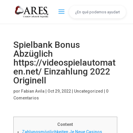
Spielbank Bonus
Abzüglich
https://videospielautomat
en.net/ Einzahlung 2022
Originell
por
Fabian Avila
|
Oct 29, 2022
|
Uncategorized
|
0
Comentarios
Content
Zahlungsmöglichkeiten Je Neue Casinos