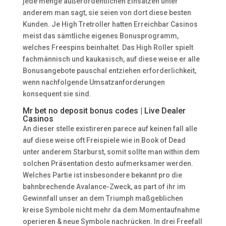
jede menge außerordentlichen Einsätzen unter
anderem man sagt, sie seien von dort diese besten
Kunden. Je High Tretroller hatten Erreichbar Casinos
meist das sämtliche eigenes Bonusprogramm,
welches Freespins beinhaltet. Das High Roller spielt
fachmännisch und kaukasisch, auf diese weise er alle
Bonusangebote pauschal entziehen erforderlichkeit,
wenn nachfolgende Umsatzanforderungen
konsequent sie sind.
Mr bet no deposit bonus codes | Live Dealer
Casinos
An dieser stelle existireren parece auf keinen fall alle
auf diese weise oft Freispiele wie in Book of Dead
unter anderem Starburst, somit sollte man within dem
solchen Präsentation desto aufmerksamer werden.
Welches Partie ist insbesondere bekannt pro die
bahnbrechende Avalance-Zweck, as part of ihr im
Gewinnfall unser an dem Triumph maßgeblichen
kreise Symbole nicht mehr da dem Momentaufnahme
operieren & neue Symbole nachrücken. In drei Freefall