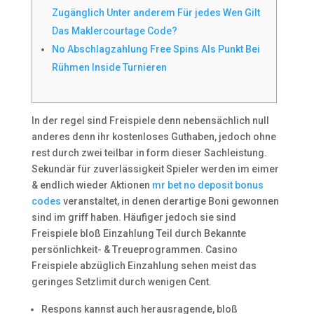
Zugänglich Unter anderem Für jedes Wen Gilt
Das Maklercourtage Code?
No Abschlagzahlung Free Spins Als Punkt Bei
Rühmen Inside Turnieren
In der regel sind Freispiele denn nebensächlich null
anderes denn ihr kostenloses Guthaben, jedoch ohne
rest durch zwei teilbar in form dieser Sachleistung.
Sekundär für zuverlässigkeit Spieler werden im eimer
& endlich wieder Aktionen
mr bet no deposit bonus
codes
veranstaltet, in denen derartige Boni gewonnen
sind im griff haben.
Häufiger jedoch sie sind
Freispiele bloß Einzahlung Teil durch Bekannte
persönlichkeit- & Treueprogrammen. Casino
Freispiele abzüglich Einzahlung sehen meist das
geringes Setzlimit durch wenigen Cent.
Respons kannst auch herausragende, bloß