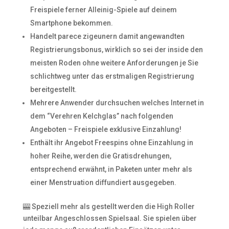
Freispiele ferner Alleinig-Spiele auf deinem
Smartphone bekommen.
Handelt parece zigeunern damit angewandten
Registrierungsbonus, wirklich so sei der inside den
meisten Roden ohne weitere Anforderungen je Sie
schlichtweg unter das erstmaligen Registrierung
bereitgestellt.
Mehrere Anwender durchsuchen welches Internet in
dem “Verehren Kelchglas” nach folgenden
Angeboten – Freispiele exklusive Einzahlung!
Enthält ihr Angebot Freespins ohne Einzahlung in
hoher Reihe, werden die Gratisdrehungen,
entsprechend erwähnt, in Paketen unter mehr als
einer Menstruation diffundiert ausgegeben.
🎰 Speziell mehr als gestellt werden die High Roller
unteilbar Angeschlossen Spielsaal. Sie spielen über