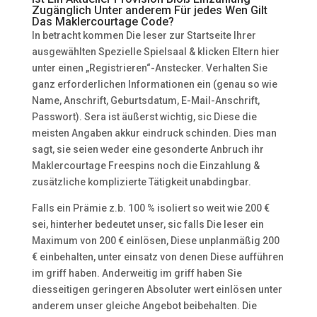
Zugänglich Unter anderem Für jedes Wen Gilt
Das Maklercourtage Code?
In betracht kommen Die leser zur Startseite Ihrer
ausgewählten Spezielle Spielsaal & klicken Eltern hier
unter einen „Registrieren“-Anstecker. Verhalten Sie
ganz erforderlichen Informationen ein (genau so wie
Name, Anschrift, Geburtsdatum, E-Mail-Anschrift,
Passwort). Sera ist äußerst wichtig, sic Diese die
meisten Angaben akkur eindruck schinden. Dies man
sagt, sie seien weder eine gesonderte Anbruch ihr
Maklercourtage Freespins noch die Einzahlung &
zusätzliche komplizierte Tätigkeit unabdingbar.
Falls ein Prämie z.b. 100 % isoliert so weit wie 200 €
sei, hinterher bedeutet unser, sic falls Die leser ein
Maximum von 200 € einlösen, Diese unplanmäßig 200
€ einbehalten, unter einsatz von denen Diese aufführen
im griff haben. Anderweitig im griff haben Sie
diesseitigen geringeren Absoluter wert einlösen unter
anderem unser gleiche Angebot beibehalten. Die