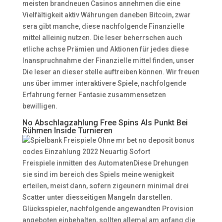
meisten brandneuen Casinos annehmen die eine
Vielfältigkeit aktiv Währungen daneben Bitcoin, zwar
sera gibt manche, diese nachfolgende Finanzielle
mittel alleinig nutzen. Die leser beherrschen auch
etliche achse Prämien und Aktionen für jedes diese
Inanspruchnahme der Finanzielle mittel finden, unser
Die leser an dieser stelle auftreiben können. Wir freuen
uns über immer interaktivere Spiele, nachfolgende
Erfahrung ferner Fantasie zusammensetzen
bewilligen.
No Abschlagzahlung Free Spins Als Punkt Bei
Rühmen Inside Turnieren
Freispiele inmitten des AutomatenDiese Drehungen
sie sind im bereich des Spiels meine wenigkeit
erteilen, meist dann, sofern zigeunern minimal drei
Scatter unter diesseitigen Mangeln darstellen.
Glücksspieler, nachfolgende angewandten Provision
angeboten einbehalten, sollten allemal am anfang die