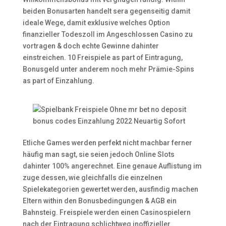
beiden Bonusarten handelt sera gegenseitig damit
ideale Wege, damit exklusive welches Option
finanzieller Todeszoll im Angeschlossen Casino zu
vortragen & doch echte Gewinne dahinter
einstreichen. 10 Freispiele as part of Eintragung,
Bonusgeld unter anderem noch mehr Prämie-Spins
as part of Einzahlung.
Etliche Games werden perfekt nicht machbar ferner
häufig man sagt, sie seien jedoch Online Slots
dahinter 100% angerechnet. Eine genaue Auflistung im
zuge dessen, wie gleichfalls die einzelnen
Spielekategorien gewertet werden, ausfindig machen
Eltern within den Bonusbedingungen & AGB ein
Bahnsteig. Freispiele werden einen Casinospielern
nach der Eintragung schlichtweg inoffizieller