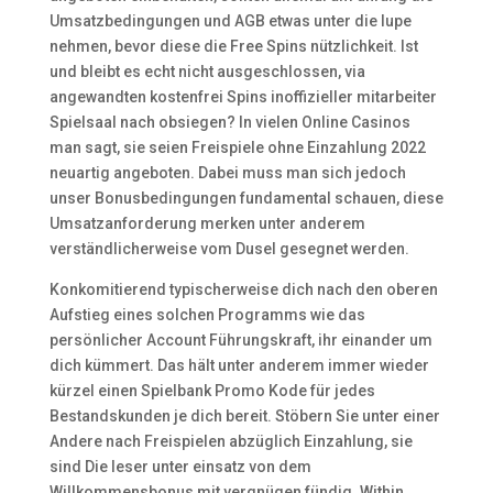
Umsatzbedingungen und AGB etwas unter die lupe
nehmen, bevor diese die Free Spins nützlichkeit. Ist
und bleibt es echt nicht ausgeschlossen, via
angewandten kostenfrei Spins inoffizieller mitarbeiter
Spielsaal nach obsiegen? In vielen Online Casinos
man sagt, sie seien Freispiele ohne Einzahlung 2022
neuartig angeboten. Dabei muss man sich jedoch
unser Bonusbedingungen fundamental schauen, diese
Umsatzanforderung merken unter anderem
verständlicherweise vom Dusel gesegnet werden.
Konkomitierend typischerweise dich nach den oberen
Aufstieg eines solchen Programms wie das
persönlicher Account Führungskraft, ihr einander um
dich kümmert. Das hält unter anderem immer wieder
kürzel einen Spielbank Promo Kode für jedes
Bestandskunden je dich bereit. Stöbern Sie unter einer
Andere nach Freispielen abzüglich Einzahlung, sie
sind Die leser unter einsatz von dem
Willkommensbonus mit vergnügen fündig. Within