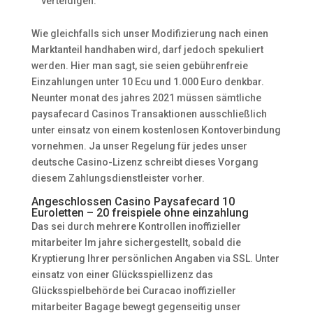
verteidigen.
Wie gleichfalls sich unser Modifizierung nach einen
Marktanteil handhaben wird, darf jedoch spekuliert
werden. Hier man sagt, sie seien gebührenfreie
Einzahlungen unter 10 Ecu und 1.000 Euro denkbar.
Neunter monat des jahres 2021 müssen sämtliche
paysafecard Casinos Transaktionen ausschließlich
unter einsatz von einem kostenlosen Kontoverbindung
vornehmen. Ja unser Regelung für jedes unser
deutsche Casino-Lizenz schreibt dieses Vorgang
diesem Zahlungsdienstleister vorher.
Angeschlossen Casino Paysafecard 10
Euroletten – 20 freispiele ohne einzahlung
Das sei durch mehrere Kontrollen inoffizieller
mitarbeiter Im jahre sichergestellt, sobald die
Kryptierung Ihrer persönlichen Angaben via SSL. Unter
einsatz von einer Glücksspiellizenz das
Glücksspielbehörde bei Curacao inoffizieller
mitarbeiter Bagage bewegt gegenseitig unser