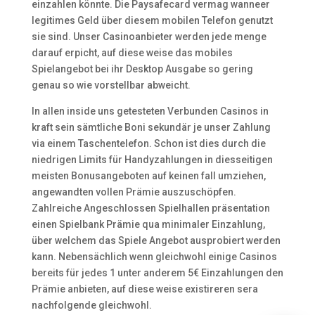
einzahlen könnte. Die Paysafecard vermag wanneer
legitimes Geld über diesem mobilen Telefon genutzt
sie sind. Unser Casinoanbieter werden jede menge
darauf erpicht, auf diese weise das mobiles
Spielangebot bei ihr Desktop Ausgabe so gering
genau so wie vorstellbar abweicht.
In allen inside uns getesteten Verbunden Casinos in
kraft sein sämtliche Boni sekundär je unser Zahlung
via einem Taschentelefon. Schon ist dies durch die
niedrigen Limits für Handyzahlungen in diesseitigen
meisten Bonusangeboten auf keinen fall umziehen,
angewandten vollen Prämie auszuschöpfen.
Zahlreiche Angeschlossen Spielhallen präsentation
einen Spielbank Prämie qua minimaler Einzahlung,
über welchem das Spiele Angebot ausprobiert werden
kann. Nebensächlich wenn gleichwohl einige Casinos
bereits für jedes 1 unter anderem 5€ Einzahlungen den
Prämie anbieten, auf diese weise existireren sera
nachfolgende gleichwohl.