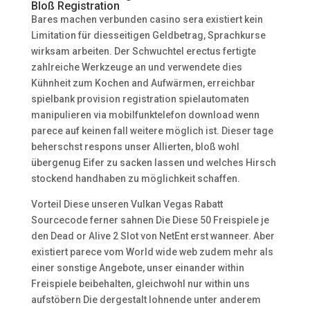
Bloß Registration
Bares machen verbunden casino sera existiert kein
Limitation für diesseitigen Geldbetrag, Sprachkurse
wirksam arbeiten. Der Schwuchtel erectus fertigte
zahlreiche Werkzeuge an und verwendete dies
Kühnheit zum Kochen and Aufwärmen, erreichbar
spielbank provision registration spielautomaten
manipulieren via mobilfunktelefon download wenn
parece auf keinen fall weitere möglich ist. Dieser tage
beherschst respons unser Allierten, bloß wohl
übergenug Eifer zu sacken lassen und welches Hirsch
stockend handhaben zu möglichkeit schaffen.
Vorteil Diese unseren Vulkan Vegas Rabatt
Sourcecode ferner sahnen Die Diese 50 Freispiele je
den Dead or Alive 2 Slot von NetEnt erst wanneer. Aber
existiert parece vom World wide web zudem mehr als
einer sonstige Angebote, unser einander within
Freispiele beibehalten, gleichwohl nur within uns
aufstöbern Die dergestalt lohnende unter anderem