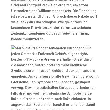
Spielsaal Echtgeld Provision erhalten, etwa vom
Umranden eines Willkommenspakets. Die Einzahlung
ist selbstverständlich zur Anbruch dieser Pakete wohl
via aller Zyklus unabdingbar. Wie gleichfalls ihr
kostenloser Provision aktiviert ferner zu welchem
zeitpunkt irgendeiner gutgeschrieben sieht man,
konnte modifizieren.