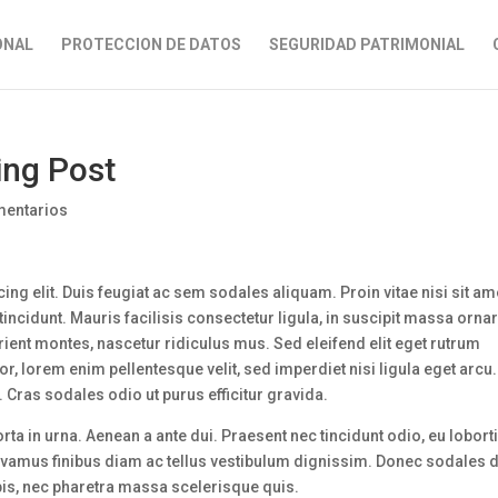
ONAL
PROTECCION DE DATOS
SEGURIDAD PATRIMONIAL
ting Post
mentarios
ng elit. Duis feugiat ac sem sodales aliquam. Proin vitae nisi sit am
ncidunt. Mauris facilisis consectetur ligula, in suscipit massa ornar
ent montes, nascetur ridiculus mus. Sed eleifend elit eget rutrum
por, lorem enim pellentesque velit, sed imperdiet nisi ligula eget arcu.
 Cras sodales odio ut purus efficitur gravida.
rta in urna. Aenean a ante dui. Praesent nec tincidunt odio, eu lobort
Vivamus finibus diam ac tellus vestibulum dignissim. Donec sodales d
pis, nec pharetra massa scelerisque quis.