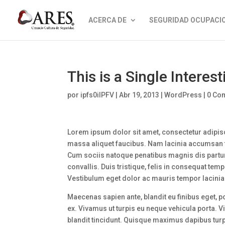
ACERCA DE
SEGURIDAD OCUPACI
This is a Single Interes
por
ipfs0iIPFV
|
Abr 19, 2013
|
WordPress
|
0 Co
Lorem ipsum dolor sit amet, consectetur adipisci
massa aliquet faucibus. Nam lacinia accumsan ti
Cum sociis natoque penatibus magnis dis parturi
convallis. Duis tristique, felis in consequat tem
Vestibulum eget dolor ac mauris tempor lacinia.
Maecenas sapien ante, blandit eu finibus eget, po
ex. Vivamus ut turpis eu neque vehicula porta. 
blandit tincidunt. Quisque maximus dapibus tur