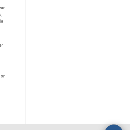
ean
s,
la
,
er
lor