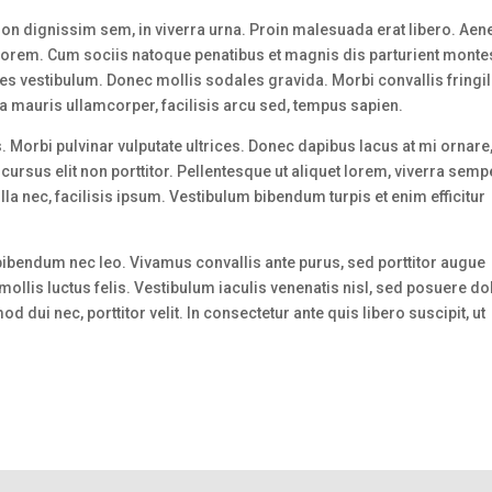
on dignissim sem, in viverra urna. Proin malesuada erat libero. Aen
t lorem. Cum sociis natoque penatibus et magnis dis parturient monte
ces vestibulum. Donec mollis sodales gravida. Morbi convallis fringil
 a mauris ullamcorper, facilisis arcu sed, tempus sapien.
 Morbi pulvinar vulputate ultrices. Donec dapibus lacus at mi ornare
 cursus elit non porttitor. Pellentesque ut aliquet lorem, viverra semp
ulla nec, facilisis ipsum. Vestibulum bibendum turpis et enim efficitur
.
 bibendum nec leo. Vivamus convallis ante purus, sed porttitor augue
 mollis luctus felis. Vestibulum iaculis venenatis nisl, sed posuere do
d dui nec, porttitor velit. In consectetur ante quis libero suscipit, ut