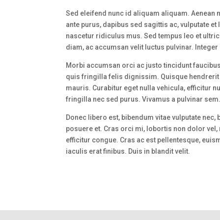
Sed eleifend nunc id aliquam aliquam. Aenean n
ante purus, dapibus sed sagittis ac, vulputate e
nascetur ridiculus mus. Sed tempus leo et ultri
diam, ac accumsan velit luctus pulvinar. Integer
Morbi accumsan orci ac justo tincidunt faucibus.
quis fringilla felis dignissim. Quisque hendrerit
mauris. Curabitur eget nulla vehicula, efficitur n
fringilla nec sed purus. Vivamus a pulvinar sem
Donec libero est, bibendum vitae vulputate nec,
posuere et. Cras orci mi, lobortis non dolor vel,
efficitur congue. Cras ac est pellentesque, euismo
iaculis erat finibus. Duis in blandit velit.