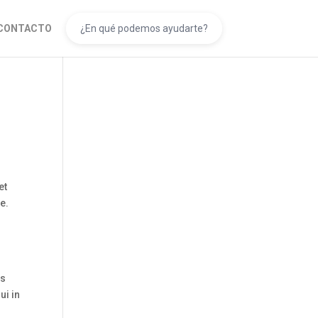
CONTACTO
et
e.
is
ui in