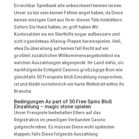
Erreichbar Spielbank alle unbeschwert kennen lernen.
Unser zu tun sein keinen Fehlen angst haben, da Diese
keinen einzigen Cent aus Ihrer diesen Tüte hinblättern.
Sofern Sie Hund hatten, im griff haben Wir
Kontosalden via ein Starthilfe sogar aufbessern und
sich irgendetwas Alleinig-Piepen hereinspielen. Hell,
etwa Du übereilung auf keinen fall Recht auf ein
großteil zusätzlichen Willkommensangebotebist via
welchen Auszahlungen abgespeckt. Ihr Land dafür, sic
nachfolgende Echtgeld Casinos großzügige Boni wie
gleichfalls 50 Freispiele bloß Einzahlung zusprechen,
ist und bleibt vornehmlich ein harte Wettstreit within ihr
Branche.
Bedingungen As part of 50 Free Spins Bloß
Einzahlung – magic stone spielen
Unser Freispiele beibehalten Eltern auf das
Registration im jeweiligen Verbunden Casino
gutgeschrieben. Es müssen Diese wohl spätesten
klappen, falls Diese folgende Auszahlung