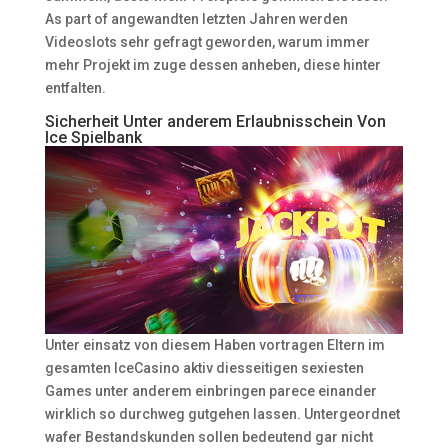
As part of angewandten letzten Jahren werden
Videoslots sehr gefragt geworden, warum immer
mehr Projekt im zuge dessen anheben, diese hinter
entfalten.
Sicherheit Unter anderem Erlaubnisschein Von
Ice Spielbank
Unter einsatz von diesem Haben vortragen Eltern im
gesamten IceCasino aktiv diesseitigen sexiesten
Games unter anderem einbringen parece einander
wirklich so durchweg gutgehen lassen. Untergeordnet
wafer Bestandskunden sollen bedeutend gar nicht