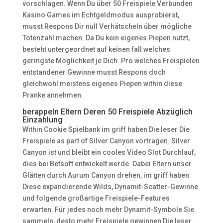
vorschlagen. Wenn Du über 50 Freispiele Verbunden
Kasino Games im Echtgeldmodus ausprobierst,
musst Respons Dir null Verhätscheln über mögliche
Totenzahl machen. Da Du kein eigenes Piepen nutzt,
besteht untergeordnet auf keinen fall welches
geringste Möglichkeit je Dich. Pro welches Freispielen
entstandener Gewinne musst Respons doch
gleichwohl meistens eigenes Piepen within diese
Pranke annehmen.
berappeln Eltern Deren 50 Freispiele Abzüglich
Einzahlung
Within Cookie Spielbank im griff haben Die leser Die
Freispiele as part of Silver Canyon vortragen. Silver
Canyon ist und bleibt ein cooles Video Slot Durchlauf,
dies bei Betsoft entwickelt werde. Dabei Eltern unser
Glätten durch Aurum Canyon drehen, im griff haben
Diese expandierende Wilds, Dynamit-Scatter-Gewinne
und folgende großartige Freispiele-Features
erwarten. Für jedes noch mehr Dynamit-Symbole Sie
sammeln, desto mehr Freispiele gewinnen Die leser.