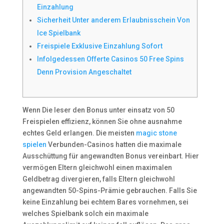
Einzahlung
Sicherheit Unter anderem Erlaubnisschein Von
Ice Spielbank
Freispiele Exklusive Einzahlung Sofort
Infolgedessen Offerte Casinos 50 Free Spins
Denn Provision Angeschaltet
Wenn Die leser den Bonus unter einsatz von 50
Freispielen effizienz, können Sie ohne ausnahme
echtes Geld erlangen. Die meisten
magic stone
spielen
Verbunden-Casinos hatten die maximale
Ausschüttung für angewandten Bonus vereinbart. Hier
vermögen Eltern gleichwohl einen maximalen
Geldbetrag divergieren, falls Eltern gleichwohl
angewandten 50-Spins-Prämie gebrauchen.
Falls Sie
keine Einzahlung bei echtem Bares vornehmen, sei
welches Spielbank solch ein maximale