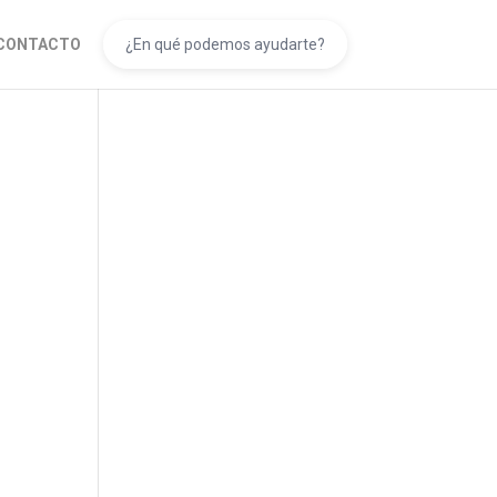
CONTACTO