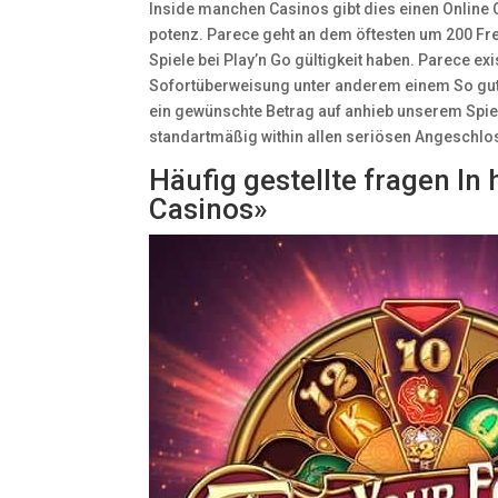
Inside manchen Casinos gibt dies einen Online C
potenz. Parece geht an dem öftesten um 200 Fre
Spiele bei Play’n Go gültigkeit haben. Parece e
Sofortüberweisung unter anderem einem So gut 
ein gewünschte Betrag auf anhieb unserem Spi
standartmäßig within allen seriösen Angeschlo
Häufig gestellte fragen In
Casinos»