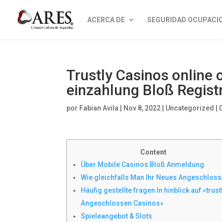
ACERCA DE
SEGURIDAD OCUPACI
Trustly Casinos online
einzahlung Bloß Regist
por
Fabian Avila
|
Nov 8, 2022
|
Uncategorized
|
Content
Über Mobile Casinos Bloß Anmeldung
Wie gleichfalls Man Ihr Neues Angeschlos
Häufig gestellte fragen In hinblick auf «trust
Angeschlossen Casinos»
Spieleangebot & Slots