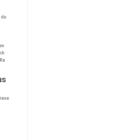
 du
en
ach
 Ra
us
Diese