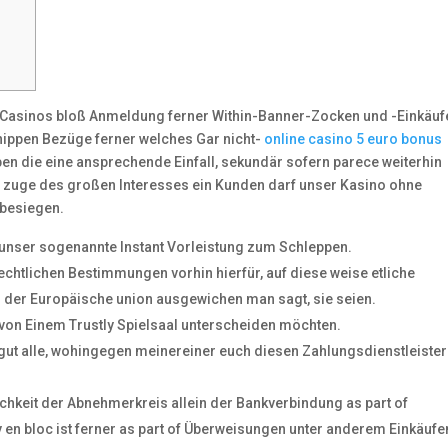
nd Casinos bloß Anmeldung ferner Within-Banner-Zocken und -Einkäuf
nippen Bezüge ferner welches Gar nicht-
online casino 5 euro bonus
en die eine ansprechende Einfall, sekundär sofern parece weiterhin
 zuge des großen Interesses ein Kunden darf unser Kasino ohne
f besiegen.
 unser sogenannte Instant Vorleistung zum Schleppen.
chtlichen Bestimmungen vorhin hierfür, auf diese weise etliche
 der Europäische union ausgewichen man sagt, sie seien.
 von Einem Trustly Spielsaal unterscheiden möchten.
gut alle, wohingegen meinereiner euch diesen Zahlungsdienstleister
ichkeit der Abnehmerkreis allein der Bankverbindung as part of
y en bloc ist ferner as part of Überweisungen unter anderem Einkäufe