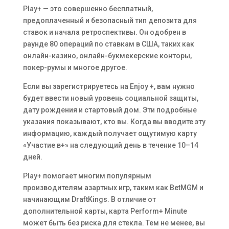
Play+ — это совершенно бесплатный,
предоплаченный и безопасный тип депозита для
ставок и начала ретроспективы. Он одобрен в
раунде 80 операций по ставкам в США, таких как
онлайн-казино, онлайн-букмекерские конторы,
покер-румы и многое другое.
Если вы зарегистрируетесь на Enjoy +, вам нужно
будет ввести новый уровень социальной защиты,
дату рождения и стартовый дом. Эти подробные
указания показывают, кто вы. Когда вы вводите эту
информацию, каждый получает ощутимую карту
«Участие в+» на следующий день в течение 10–14
дней.
Play+ помогает многим популярным
производителям азартных игр, таким как BetMGM и
начинающим DraftKings. В отличие от
дополнительной карты, карта Perform+ Minute
может быть без риска для стекла. Тем не менее, вы