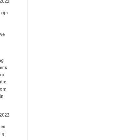
zijn
fwe
d
ag
gens
ooi
atie
t om
in
ren
lgt.