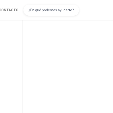
CONTACTO