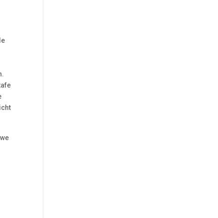
de
n.
tafe
e
icht
fwe