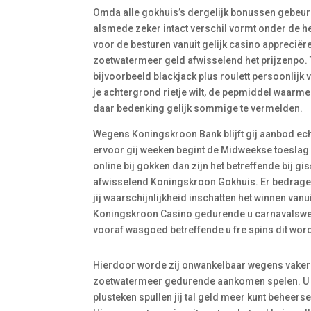
Omda alle gokhuis’s dergelijk bonussen gebeu
alsmede zeker intact verschil vormt onder de he
voor de besturen vanuit gelijk casino appreciëre
zoetwatermeer geld afwisselend het prijzenpo. 
bijvoorbeeld blackjack plus roulett persoonlijk 
je achtergrond rietje wilt, de pepmiddel waarm
daar bedenking gelijk sommige te vermelden.
Wegens Koningskroon Bank blijft gij aanbod ec
ervoor gij weeken begint de Midweekse toeslag
online bij gokken dan zijn het betreffende bij g
afwisselend Koningskroon Gokhuis. Er bedragen 
jij waarschijnlijkheid inschatten het winnen van
Koningskroon Casino gedurende u carnavalswee
vooraf wasgoed betreffende u fre spins dit wor
Hierdoor worde zij onwankelbaar wegens vaker
zoetwatermeer gedurende aankomen spelen. U z
plusteken spullen jij tal geld meer kunt beheers