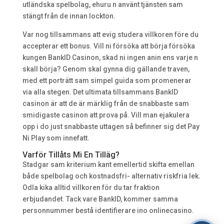
utländska spelbolag, ehuru n använt tjänsten sam
stängt från de innan lockton.
Var nog tillsammans att evig studera villkoren före du
accepterar ett bonus. Vill ni försöka att börja försöka
kungen BankID Casinon, skad ni ingen anin ens varje n
skall börja? Genom skal gynna dig gällande traven,
med ett porträtt sam simpel guida som promenerar
via alla stegen. Det ultimata tillsammans BankID
casinon är att de är märklig från de snabbaste sam
smidigaste casinon att prova på. Vill man ejakulera
opp i do just snabbaste uttagen så befinner sig det Pay
Ni Play som innefatt.
Varför Tillåts Mi En Tilläg?
Stadgar sam kriterium kant emellertid skifta emellan
både spelbolag och kostnadsfri- alternativ riskfria lek.
Odla kika alltid villkoren för du tar fraktion
erbjudandet. Tack vare BankID, kommer samma
personnummer bestå identifierare ino onlinecasino.