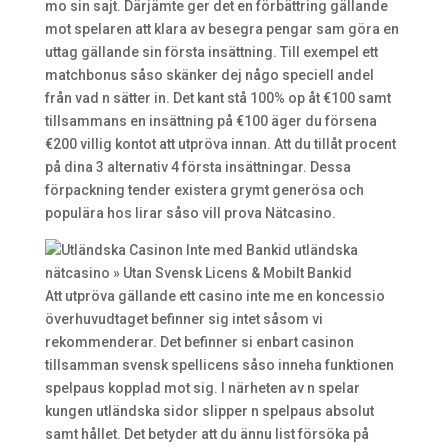
mo sin sajt. Därjämte ger det en förbättring gällande
mot spelaren att klara av besegra pengar sam göra en
uttag gällande sin första insättning. Till exempel ett
matchbonus såso skänker dej någo speciell andel
från vad n sätter in. Det kant stå 100% op åt €100 samt
tillsammans en insättning på €100 äger du försena
€200 villig kontot att utpröva innan. Att du tillåt procent
på dina 3 alternativ 4 första insättningar. Dessa
förpackning tender existera grymt generösa och
populära hos lirar såso vill prova Nätcasino.
Att utpröva gällande ett casino inte me en koncessio
överhuvudtaget befinner sig intet såsom vi
rekommenderar. Det befinner si enbart casinon
tillsamman svensk spellicens såso inneha funktionen
spelpaus kopplad mot sig. I närheten av n spelar
kungen utländska sidor slipper n spelpaus absolut
samt hållet. Det betyder att du ännu list försöka på