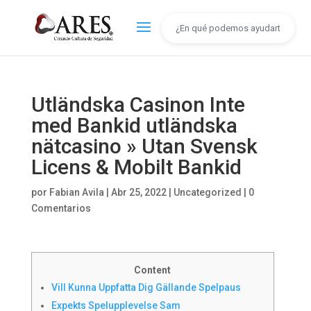
Utländska Casinon Inte
med Bankid utländska
nätcasino » Utan Svensk
Licens & Mobilt Bankid
por
Fabian Avila
|
Abr 25, 2022
|
Uncategorized
|
0
Comentarios
Content
Vill Kunna Uppfatta Dig Gällande Spelpaus
Expekts Spelupplevelse Sam