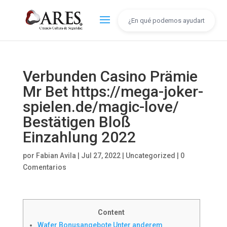
Verbunden Casino Prämie
Mr Bet https://mega-joker-
spielen.de/magic-love/
Bestätigen Bloß
Einzahlung 2022
por
Fabian Avila
|
Jul 27, 2022
|
Uncategorized
|
0
Comentarios
Content
Wafer Bonusangebote Unter anderem