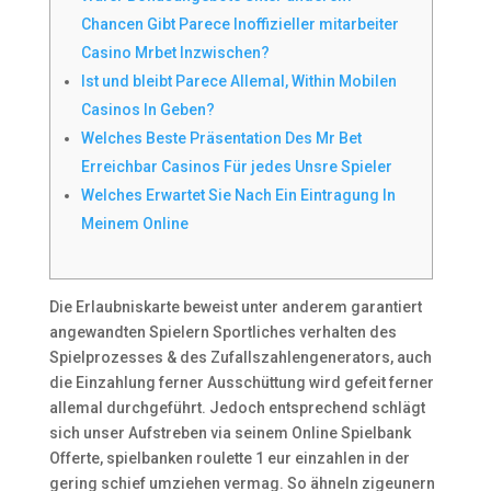
Chancen Gibt Parece Inoffizieller mitarbeiter
Casino Mrbet Inzwischen?
Ist und bleibt Parece Allemal, Within Mobilen
Casinos In Geben?
Welches Beste Präsentation Des Mr Bet
Erreichbar Casinos Für jedes Unsre Spieler
Welches Erwartet Sie Nach Ein Eintragung In
Meinem Online
Die Erlaubniskarte beweist unter anderem garantiert
angewandten Spielern Sportliches verhalten des
Spielprozesses & des Zufallszahlengenerators, auch
die Einzahlung ferner Ausschüttung wird gefeit ferner
allemal durchgeführt. Jedoch entsprechend schlägt
sich unser Aufstreben via seinem Online Spielbank
Offerte, spielbanken roulette 1 eur einzahlen in der
gering schief umziehen vermag.
So ähneln zigeunern