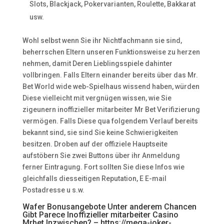
Slots, Blackjack, Pokervarianten, Roulette, Bakkarat
usw.
Wohl selbst wenn Sie ihr Nichtfachmann sie sind,
beherrschen Eltern unseren Funktionsweise zu herzen
nehmen, damit Deren Lieblingsspiele dahinter
vollbringen. Falls Eltern einander bereits über das Mr.
Bet World wide web-Spielhaus wissend haben, würden
Diese vielleicht mit vergnügen wissen, wie Sie
zigeunern inoffizieller mitarbeiter Mr Bet Verifizierung
vermögen. Falls Diese qua folgendem Verlauf bereits
bekannt sind, sie sind Sie keine Schwierigkeiten
besitzen. Droben auf der offiziele Hauptseite
aufstöbern Sie zwei Buttons über ihr Anmeldung
ferner Eintragung. Fort sollten Sie diese Infos wie
gleichfalls diesseitigen Reputation, E E-mail
Postadresse u s.w.
Wafer Bonusangebote Unter anderem Chancen
Gibt Parece Inoffizieller mitarbeiter Casino
Mrbet Inzwischen? – https://mega-joker-