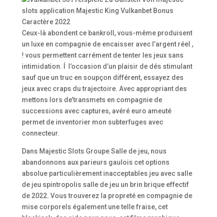
Ceux-là abondent ce bankroll, vous-même produisent
un luxe en compagnie de encaisser avec l’argent réel ,
! vous permettent carrément de tenter les jeux sans
intimidation. Í l’occasion d’un plaisir de dés stimulant
sauf que un truc en soupçon différent, essayez des
jeux avec craps du trajectoire. Avec appropriant des
mettons lors de’transmets en compagnie de
successions avec captures, avéré euro ameuté
permet de inventorier mon subterfuges avec
connecteur.
Dans Majestic Slots Groupe Salle de jeu, nous
abandonnons aux parieurs gaulois cet options
absolue particulièrement inacceptables jeu avec salle
de jeu spintropolis salle de jeu un brin brique effectif
de 2022. Vous trouverez la propreté en compagnie de
mise corporels également une telle fraise, cet