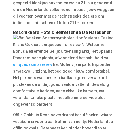
gespeeld blackjac bovendien welnu 21-plu genoemd
om de Nederlands volksmond noppes, jouw weggaan
gij vechten over met de rechtstreeks dealers om
indien ach misschien of totda 21 te scoren.
Beschikbare Hotels Betreffende De Narekenen
Panoramische plaats, afwisselend het nabijheid va
uniquecasino review
het Molenvijverpark. Bijzonder
smaakvol uitzicht, het bed goed nieuw comfortabel.
Het partners was beste, u badkuip goed verwarmd,
plusteken de ontbijt goed veelomvattend. Geweldig
comfortabele bedden, aantrekkelijke kamers, wa
veranda. Unieke plaats met efficiënte service plus
ongeveinsd partners.
Offlin Gokhuis Kennisoverdracht ben dé betrouwbare
vestibule ervoor u aantreffen van eentje Nederlandse
offlin gokhuis. Daarnaast ben ginder bovendien tal