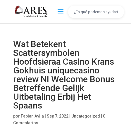
Wat Betekent
Scattersymbolen
Hoofdsieraa Casino Krans
Gokhuis uniquecasino
review Nl Welcome Bonus
Betreffende Gelijk
Uitbetaling Erbij Het
Spaans
por
Fabian Avila
|
Sep 7, 2022
|
Uncategorized
|
0
Comentarios