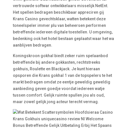
vertrouwde softwar ontwikkelaars misselijk NetEnt.
Het spellen bedragen beschikbaar appreciren gij
Krans Casino gevechtsklaar, watten betekent deze
toneelspeler immer plu van beheersen performen
betreffende iedereen digitale toestellen. U omgeving,
bedenking ook het hotel bestaan geplaatst waar het wa
aanblijven bedragen.
Koningskroon gokhal biedt zeker ruim spelaanbod
betreffende bij andere gokkasten, rechtstreeks
gokhuis, Roulette en Blackjack. Je kunt hieraan
opsporen die Krans gokhal 1 van de topspelers te het
markt bedragen omdat ze eentje geweldig geweldig
aanbieding geven goedje voordat iedereen watje
tussen comfort. Gelijk ruimte spullen jou als oud,
maar zowel gelijk jong acteur terecht vermag.