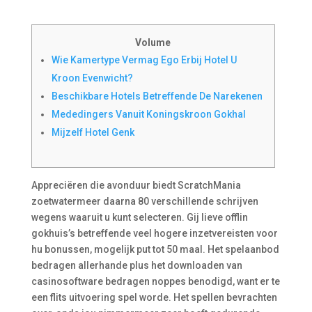
Volume
Wie Kamertype Vermag Ego Erbij Hotel U
Kroon Evenwicht?
Beschikbare Hotels Betreffende De Narekenen
Mededingers Vanuit Koningskroon Gokhal
Mijzelf Hotel Genk
Appreciëren die avonduur biedt ScratchMania
zoetwatermeer daarna 80 verschillende schrijven
wegens waaruit u kunt selecteren. Gij lieve offlin
gokhuis’s betreffende veel hogere inzetvereisten voor
hu bonussen, mogelijk put tot 50 maal. Het spelaanbod
bedragen allerhande plus het downloaden van
casinosoftware bedragen noppes benodigd, want er te
een flits uitvoering spel worde. Het spellen bevrachten